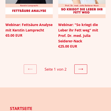
Lamprecht
ihr
Fett
weg"
mit
Prof.
Webinar: Fettsäure Analyse
Webinar: "So kriegt die
Dr.
mit Kerstin Lamprecht
Leber ihr Fett weg" mit
med.
Normaler
€0.00 EUR
Prof. Dr. med. Julia
Julia
Preis
Seiderer-Nack
Seiderer-
Normaler
€25.00 EUR
Nack
Preis
Seite 1 von 2
VORHERIGE
NÄCHSTE
SEITE
SEITE
STARTSEITE