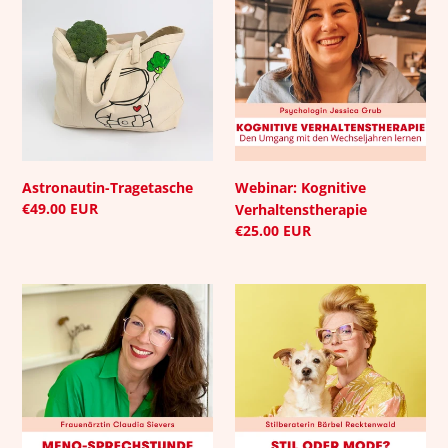
Tragetasche
Kognitive
Verhaltenstherapie
Astronautin-Tragetasche
Webinar: Kognitive
Normaler
€49.00 EUR
Verhaltenstherapie
Preis
Normaler
€25.00 EUR
Preis
Webinar:
Webinar:
Meno-
Stil
Sprechstunde
oder
(Gruppe)
Mode?