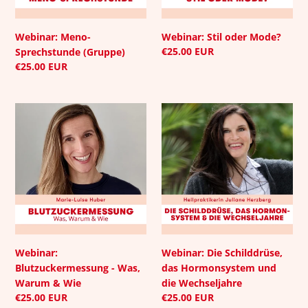
Webinar: Meno-
Webinar: Stil oder Mode?
Normaler
€25.00 EUR
Sprechstunde (Gruppe)
Preis
Normaler
€25.00 EUR
Preis
Webinar:
Webinar:
Blutzuckermessung
Die
-
Schilddrüse,
Was,
das
Warum
Hormonsystem
&
und
Wie
die
Wechseljahre
Webinar:
Webinar: Die Schilddrüse,
Blutzuckermessung - Was,
das Hormonsystem und
Warum & Wie
die Wechseljahre
Normaler
€25.00 EUR
Normaler
€25.00 EUR