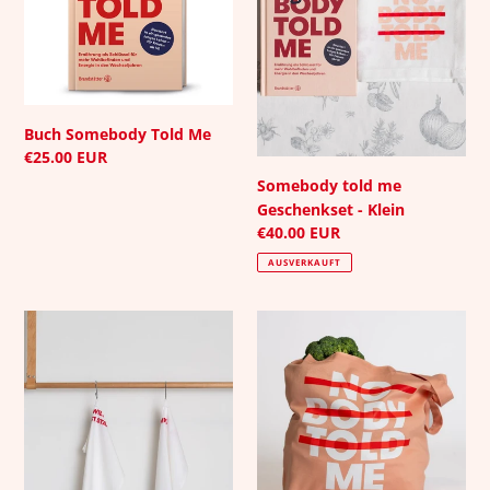
r
-
Klein
i
e
:
Buch Somebody Told Me
Normaler
€25.00 EUR
Preis
Somebody told me
Geschenkset - Klein
Normaler
€40.00 EUR
Preis
AUSVERKAUFT
Nobodytoldme
Nobodytoldme
Geschirrhandtücher-
Tote
2er
Bag
Set