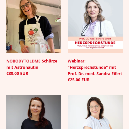
NOBODYTOLDME
Webinar:
Schürze
"Herzsprechstunde"
mit
mit
Astronautin
Prof.
Dr.
med.
Sandra
Eifert
NOBODYTOLDME Schürze
Webinar:
mit Astronautin
"Herzsprechstunde" mit
Normaler
€39.00 EUR
Prof. Dr. med. Sandra Eifert
Preis
Normaler
€25.00 EUR
Preis
Webinar:
Webinar:
Fettsäure
"So
Analyse
kriegt
mit
die
Kerstin
Leber