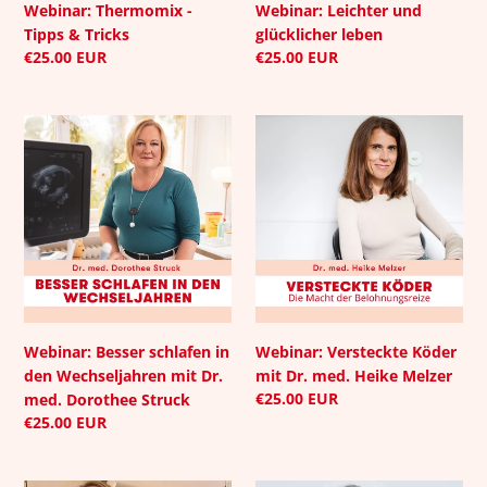
Webinar: Thermomix -
Webinar: Leichter und
Tipps & Tricks
glücklicher leben
Normaler
€25.00 EUR
Normaler
€25.00 EUR
Preis
Preis
Webinar:
Webinar:
Besser
Versteckte
schlafen
Köder
in
mit
den
Dr.
Wechseljahren
med.
mit
Heike
Dr.
Melzer
med.
Dorothee
Webinar: Besser schlafen in
Webinar: Versteckte Köder
Struck
den Wechseljahren mit Dr.
mit Dr. med. Heike Melzer
Normaler
€25.00 EUR
med. Dorothee Struck
Preis
Normaler
€25.00 EUR
Preis