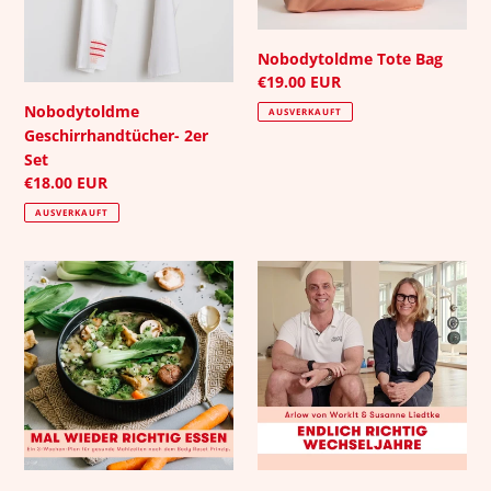
Nobodytoldme Tote Bag
Normaler
€19.00 EUR
Preis
Nobodytoldme
AUSVERKAUFT
Geschirrhandtücher- 2er
Set
Normaler
€18.00 EUR
Preis
AUSVERKAUFT
Meal
Endlich
Prep
richtig
Plan
Wechseljahre