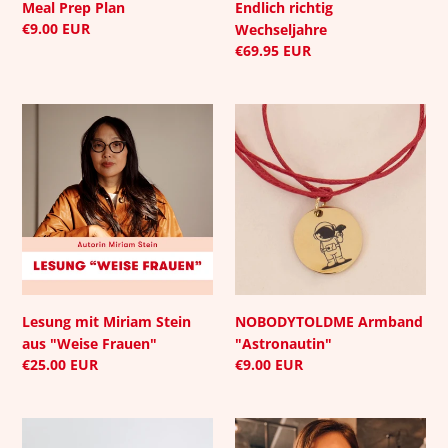
Meal Prep Plan
Endlich richtig
Normaler
€9.00 EUR
Wechseljahre
Preis
Normaler
€69.95 EUR
Preis
Lesung
NOBODYTOLDME
mit
Armband
Miriam
"Astronautin"
Stein
aus
"Weise
Frauen"
Lesung mit Miriam Stein
NOBODYTOLDME Armband
aus "Weise Frauen"
"Astronautin"
Normaler
€25.00 EUR
Normaler
€9.00 EUR
Preis
Preis
Astronautin-
Webinar: